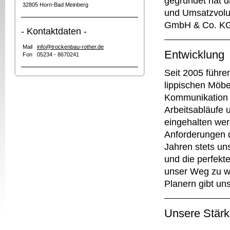
gegründet hat d
32805 Horn-Bad Meinberg
und Umsatzvolu
GmbH & Co. KG 
- Kontaktdaten -
Mail
info@trockenbau-rother.de
Entwicklung
Fon 05234 - 8670241
Seit 2005 führe
lippischen Möbe
Kommunikation 
Arbeitsabläufe u
eingehalten we
Anforderungen d
Jahren stets un
und die perfekt
unser Weg zu w
Planern gibt un
Unsere Stär